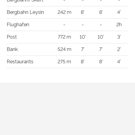
Bergbahn Leysin
242 m
8'
8'
4'
Flughafen
-
-
-
2h
Post
772 m
10'
10'
3'
Bank
524 m
7'
7'
2'
Restaurants
275 m
8'
8'
4'