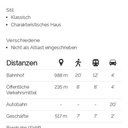
Stil
Klassisch
Charakteristisches Haus
Verschiedene
Nicht als Altlast eingeschrieben
Distanzen
Bahnhof
988 m
20'
12'
4'
Öffentliche
235 m
8'
8'
4'
Verkehrsmittel
Autobahn
-
-
-
20'
Geschäfte
517 m
7'
7'
2'
Bergbahn/Skilift
-
-
-
-