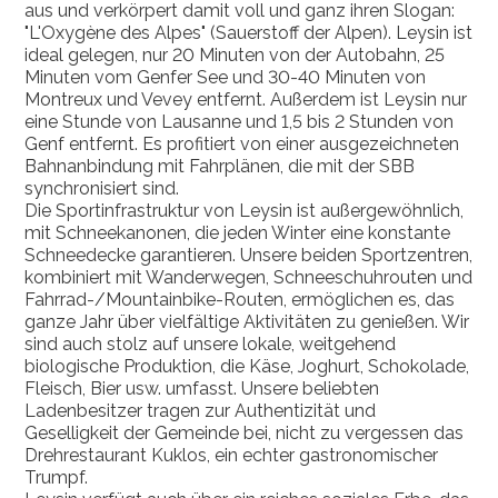
aus und verkörpert damit voll und ganz ihren Slogan:
"L'Oxygène des Alpes" (Sauerstoff der Alpen). Leysin ist
ideal gelegen, nur 20 Minuten von der Autobahn, 25
Minuten vom Genfer See und 30-40 Minuten von
Montreux und Vevey entfernt. Außerdem ist Leysin nur
eine Stunde von Lausanne und 1,5 bis 2 Stunden von
Genf entfernt. Es profitiert von einer ausgezeichneten
Bahnanbindung mit Fahrplänen, die mit der SBB
synchronisiert sind.
Die Sportinfrastruktur von Leysin ist außergewöhnlich,
mit Schneekanonen, die jeden Winter eine konstante
Schneedecke garantieren. Unsere beiden Sportzentren,
kombiniert mit Wanderwegen, Schneeschuhrouten und
Fahrrad-/Mountainbike-Routen, ermöglichen es, das
ganze Jahr über vielfältige Aktivitäten zu genießen. Wir
sind auch stolz auf unsere lokale, weitgehend
biologische Produktion, die Käse, Joghurt, Schokolade,
Fleisch, Bier usw. umfasst. Unsere beliebten
Ladenbesitzer tragen zur Authentizität und
Geselligkeit der Gemeinde bei, nicht zu vergessen das
Drehrestaurant Kuklos, ein echter gastronomischer
Trumpf.