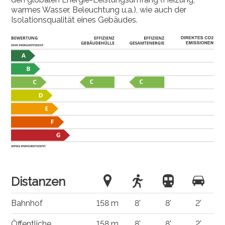
warmes Wasser, Beleuchtung u.a.), wie auch der
Isolationsqualität eines Gebäudes.
Distanzen
Bahnhof
158 m
8'
8'
2'
Öffentliche
158 m
8'
8'
2'