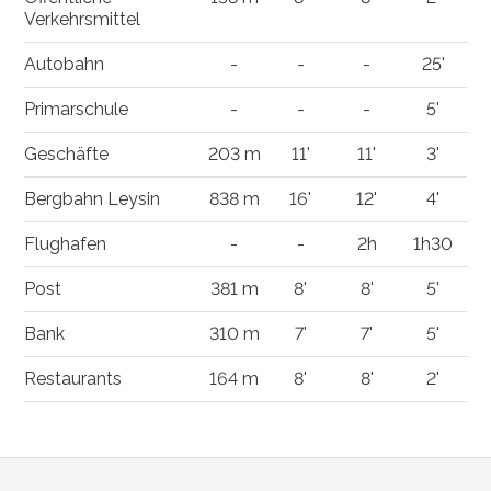
Verkehrsmittel
Autobahn
-
-
-
25'
Primarschule
-
-
-
5'
Geschäfte
203 m
11'
11'
3'
Bergbahn Leysin
838 m
16'
12'
4'
Flughafen
-
-
2h
1h30
Post
381 m
8'
8'
5'
Bank
310 m
7'
7'
5'
Restaurants
164 m
8'
8'
2'