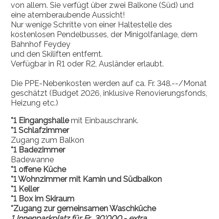
von allem. Sie verfügt über zwei Balkone (Süd) und
eine atemberaubende Aussicht!
Nur wenige Schritte von einer Haltestelle des
kostenlosen Pendelbusses, der Minigolfanlage, dem
Bahnhof Feydey
und den Skiliften entfernt.
Verfügbar in R1 oder R2, Ausländer erlaubt.
Die PPE-Nebenkosten werden auf ca. Fr. 348.--/Monat
geschätzt (Budget 2026, inklusive Renovierungsfonds,
Heizung etc.)
*1 Eingangshalle
mit Einbauschrank.
*1 Schlafzimmer
Zugang zum Balkon
*1 Badezimmer
Badewanne
*1 offene Küche
*1 Wohnzimmer mit Kamin und Südbalkon
*1 Keller
*1 Box im Skiraum
*Zugang zur gemeinsamen Waschküche
1 Innenparkplatz für Fr.. 30'000.- extra