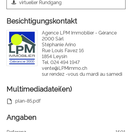
virtueller Rundgang
Besichtigungskontakt
Agence LPM Immobilier - Gérance
2000 Sàrl
Stéphanie Arino
Rue Louis Favez 16
1854 Leysin
Tel.
024 494 1947
vente@LPMimmo.ch
sur rendez -vous du mardi au samedi
Multimediadatei(en)
plan-85.pdf
Angaben