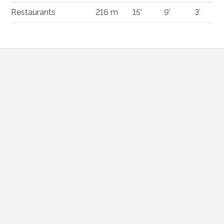
Restaurants
216 m
15'
9'
3'