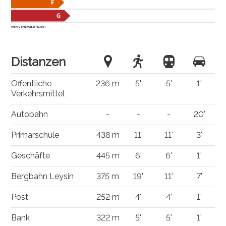
Distanzen
Öffentliche
236 m
5'
5'
1'
Verkehrsmittel
Autobahn
-
-
-
20'
Primarschule
438 m
11'
11'
3'
Geschäfte
445 m
6'
6'
1'
Bergbahn Leysin
375 m
19'
11'
7'
Post
252 m
4'
4'
1'
Bank
322 m
5'
5'
1'