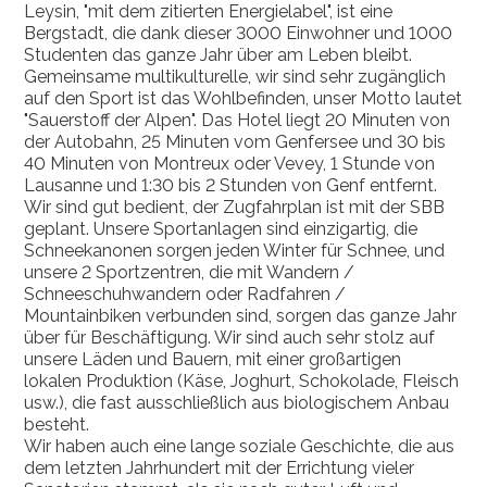
Leysin, "mit dem zitierten Energielabel", ist eine
Bergstadt, die dank dieser 3000 Einwohner und 1000
Studenten das ganze Jahr über am Leben bleibt.
Gemeinsame multikulturelle, wir sind sehr zugänglich
auf den Sport ist das Wohlbefinden, unser Motto lautet
"Sauerstoff der Alpen". Das Hotel liegt 20 Minuten von
der Autobahn, 25 Minuten vom Genfersee und 30 bis
40 Minuten von Montreux oder Vevey, 1 Stunde von
Lausanne und 1:30 bis 2 Stunden von Genf entfernt.
Wir sind gut bedient, der Zugfahrplan ist mit der SBB
geplant. Unsere Sportanlagen sind einzigartig, die
Schneekanonen sorgen jeden Winter für Schnee, und
unsere 2 Sportzentren, die mit Wandern /
Schneeschuhwandern oder Radfahren /
Mountainbiken verbunden sind, sorgen das ganze Jahr
über für Beschäftigung. Wir sind auch sehr stolz auf
unsere Läden und Bauern, mit einer großartigen
lokalen Produktion (Käse, Joghurt, Schokolade, Fleisch
usw.), die fast ausschließlich aus biologischem Anbau
besteht.
Wir haben auch eine lange soziale Geschichte, die aus
dem letzten Jahrhundert mit der Errichtung vieler