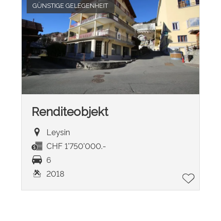
GÜNSTIGE GELEGENHEIT
Renditeobjekt
Leysin
CHF 1'750'000.-
6
2018
®
Software Immomig
2004-2026, IMMOMIG AG | Alle Rechte vorbehalten
| Unsere Inserate auf
dreamo.ch
|
Rechtliche Hinweise