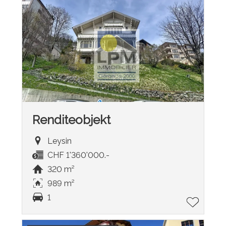
Renditeobjekt
Leysin
CHF 1'360'000.-
320 m²
989 m²
1