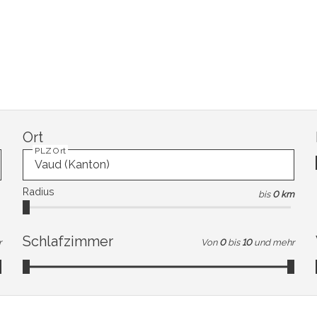
Ort
PLZ Ort
Radius
bis
0 km
Schlafzimmer
r
Von
0
bis
10
und mehr