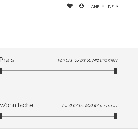
CHF
DE
Preis
Von
CHF 0.-
bis
50 Mio
und mehr
Wohnfläche
Von
0 m²
bis
500 m²
und mehr