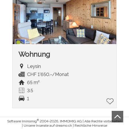
Wohnung
Leysin
CHF 1'650.-/Monat
65 m²
3.5
1
®
Software Immomig
2004-2026, IMMOMIG AG | Alle Rechte vorbehalten
| Unsere Inserate auf
dreamo.ch
|
Rechtliche Hinweise