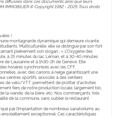
 diffusées dans ces documents ainsi que leurs
e LPM IMMOBILIER © Copyright 1982 - 2025 Tous droits
vales !
 commune montagnarde dynamique qui demeure vivante
udiants. Multiculturelle, elle se distingue par son fort
carnant pleinement son slogan : « L’Oxygène des
oute, à 25 minutes du lac Léman, et à 30-40 minutes
ure de Lausanne et à 1h30-2h de Genève. Elle
c des horaires synchronisés avec les CFF.
ionnelles, avec des canons à neige garantissant une
x centres sportifs, associés à des sentiers
res de vélo/VTT, permettent de profiter d'activités
ment fiers de notre production locale, largement bio,
e la viande, de la bière, etc. Nos commerçants, très
vialité de la commune, sans oublier le restaurant
arqué par l’implantation de nombreux sanatoriums au
 un ensoleillement exceptionnel. Ces caractéristiques