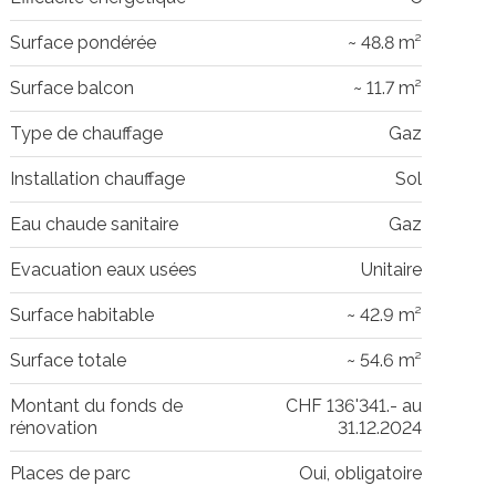
Surface pondérée
~ 48.8 m²
Surface balcon
~ 11.7 m²
Type de chauffage
Gaz
Installation chauffage
Sol
Eau chaude sanitaire
Gaz
Evacuation eaux usées
Unitaire
Surface habitable
~ 42.9 m²
Surface totale
~ 54.6 m²
Montant du fonds de
CHF 136'341.- au
rénovation
31.12.2024
Places de parc
Oui, obligatoire