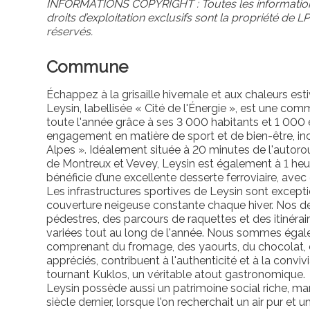
INFORMATIONS COPYRIGHT : Toutes les informations
droits d’exploitation exclusifs sont la propriété d
réservés.
Commune
Échappez à la grisaille hivernale et aux chaleurs esti
Leysin, labellisée « Cité de l'Énergie », est une
toute l'année grâce à ses 3 000 habitants et 1 000 ét
engagement en matière de sport et de bien-être, in
Alpes ». Idéalement située à 20 minutes de l'autor
de Montreux et Vevey, Leysin est également à 1 he
bénéficie d’une excellente desserte ferroviaire, ave
Les infrastructures sportives de Leysin sont except
couverture neigeuse constante chaque hiver. Nos deu
pédestres, des parcours de raquettes et des itinérai
variées tout au long de l'année. Nous sommes égale
comprenant du fromage, des yaourts, du chocolat, d
appréciés, contribuent à l'authenticité et à la convi
tournant Kuklos, un véritable atout gastronomique.
Leysin possède aussi un patrimoine social riche, m
siècle dernier, lorsque l'on recherchait un air pur et