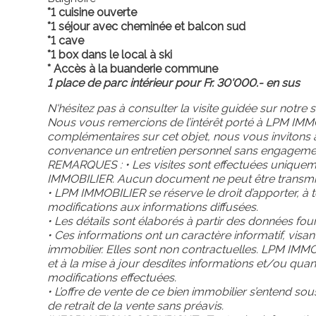
*1 cuisine ouverte
*1 séjour avec cheminée et balcon sud
*1 cave
*1 box dans le local à ski
* Accès à la buanderie commune
1 place de parc intérieur pour Fr. 30'000.- en sus
N'hésitez pas à consulter la visite guidée sur notre s
Nous vous remercions de l’intérêt porté à LPM IMMO
complémentaires sur cet objet, nous vous invitons à
convenance un entretien personnel sans engageme
REMARQUES : • Les visites sont effectuées uniquem
IMMOBILIER. Aucun document ne peut être transmis à
• LPM IMMOBILIER se réserve le droit d’apporter, à
modifications aux informations diffusées.
• Les détails sont élaborés à partir des données fou
• Ces informations ont un caractère informatif, visa
immobilier. Elles sont non contractuelles. LPM IMMO
et à la mise à jour desdites informations et/ou qua
modifications effectuées.
• L’offre de vente de ce bien immobilier s’entend so
de retrait de la vente sans préavis.