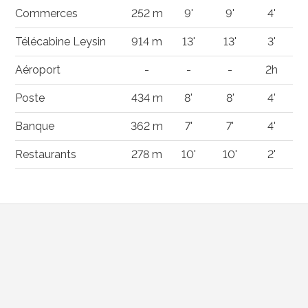
Commerces
252 m
9'
9'
4'
Télécabine Leysin
914 m
13'
13'
3'
Aéroport
-
-
-
2h
Poste
434 m
8'
8'
4'
Banque
362 m
7'
7'
4'
Restaurants
278 m
10'
10'
2'