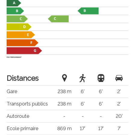
Distances
Gare
238 m
6'
6'
2'
Transports publics
238 m
6'
6'
2'
Autoroute
-
-
-
20'
Ecole primaire
869 m
17'
17'
7'