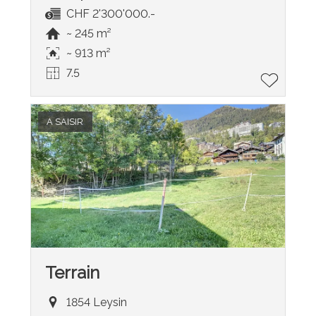
CHF 2'300'000.-
~ 245 m²
~ 913 m²
7.5
A SAISIR
Terrain
1854 Leysin