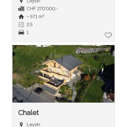
Leysin
CHF 270'000.-
~ 57.1 m²
2.5
1
Chalet
Leysin