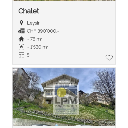
Chalet
Leysin
CHF 390'000.-
~ 76 m²
~ 1'530 m²
5