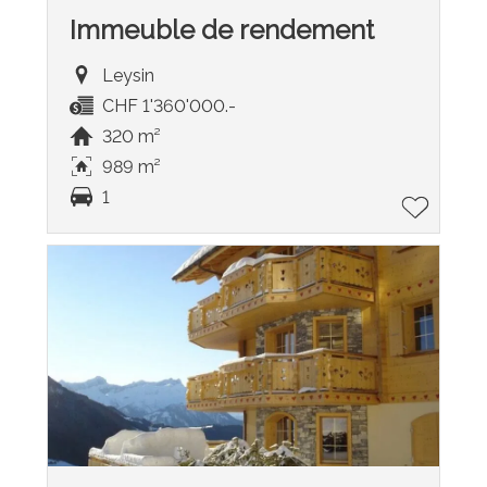
Immeuble de rendement
Leysin
CHF 1'360'000.-
320 m²
989 m²
1