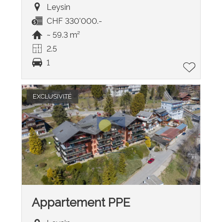
Leysin
CHF 330'000.-
~ 59.3 m²
2.5
1
EXCLUSIVITÉ
Appartement PPE