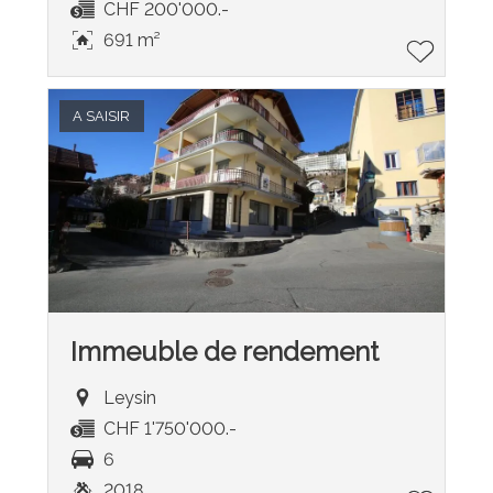
CHF 200'000.-
691 m²
A SAISIR
Immeuble de rendement
Leysin
CHF 1'750'000.-
6
2018