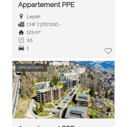
Appartement PPE
Leysin
CHF 1'270'000.-
123 m²
3.5
1
OPPORTUNITÉ