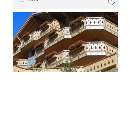
Appartement
Leysin
CHF 1'270'000.-
~ 133.2 m²
3.5
2