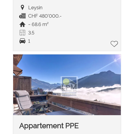
Leysin
CHF 480'000.-
~ 68.6 m²
3.5
1
Appartement PPE