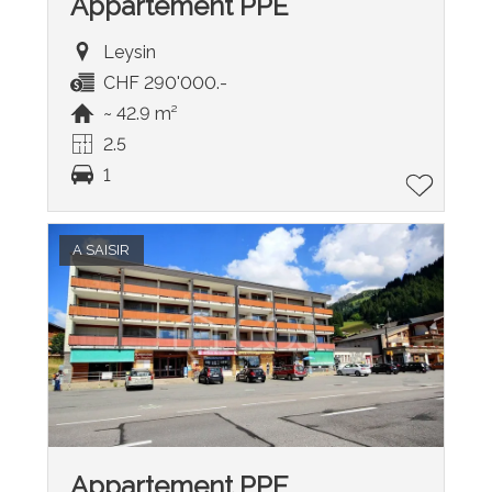
Appartement PPE
Leysin
CHF 290'000.-
~ 42.9 m²
2.5
1
A SAISIR
Appartement PPE