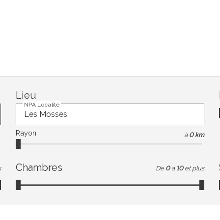
Lieu
NPA Localité
Rayon
à
0 km
Chambres
s
De
0
à
10
et plus