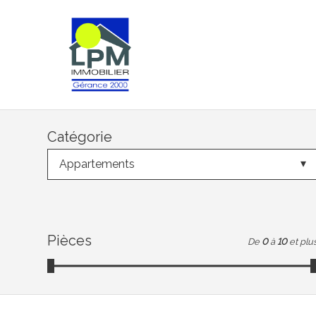
Catégorie
Appartements
Pièces
De
0
à
10
et plu