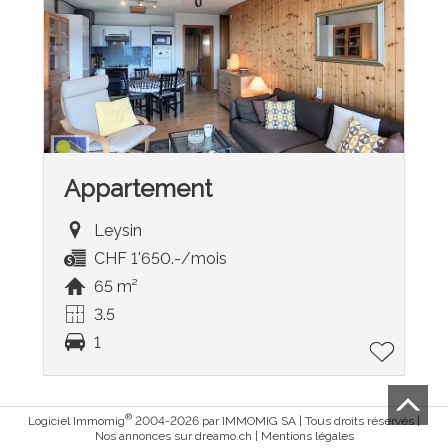
Appartement
Leysin
CHF 1'650.-/mois
65 m²
3.5
1
®
Logiciel Immomig
2004-2026 par IMMOMIG SA | Tous droits réservés |
Nos annonces sur
dreamo.ch
|
Mentions légales